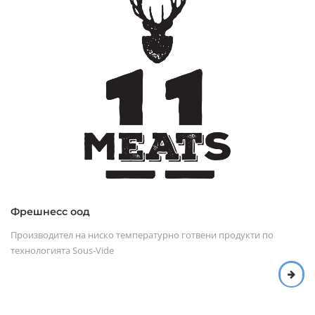
Фрешнесс оод
Производител на ниско температурно готвени продукти по
технологията Sous-Vide