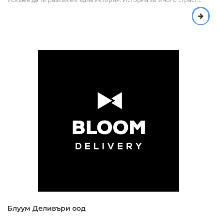
Блуум Деливъри оод