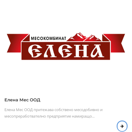
Елена Мес ООД
Елена Mес ООД притежава собствено месодобивно и
месопреработвателно предприятие намиращо...