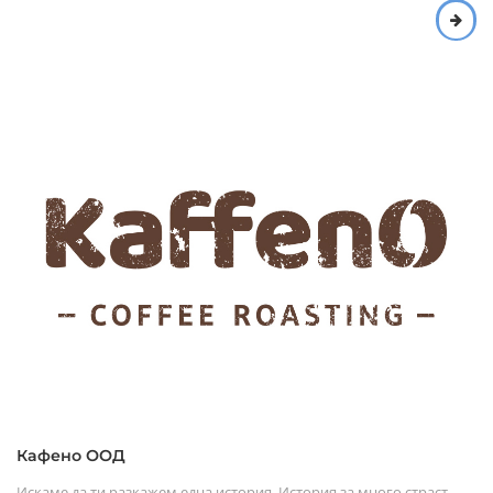
Кафено ООД
Искаме да ти разкажем една история. История за много страст...