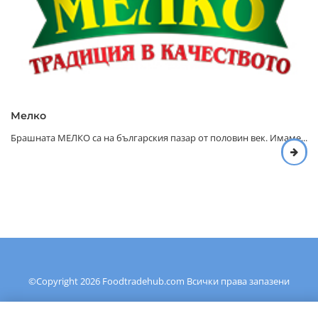
Мелко
Брашната МЕЛКО са на българския пазар от половин век. Имаме...
©Copyright
2026
Foodtradehub.com
Всички права запазени