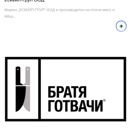
Ескейп-груп ООД
Фирма „ЕСКЕЙП-ГРУП“ ООД е производител на птиче месо и
яйца...