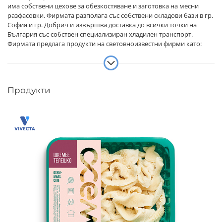
има собствени цехове за обезкостяване и заготовка на месни
разфасовки. Фирмата разполага със собствени складови бази в гр.
София и гр. Добрич и извършва доставка до всички точки на
България със собствен специализиран хладилен транспорт.
Фирмата предлага продукти на световноизвестни фирми като:
Danish Crown, Vion, Tönnies Fleisch, Ekro, Carnicas Juia, Baucells,
Batalle, Patel, Storteboom, Moy park, Cedrob, Cooperl France, McCain,
Aretol и много други. Вивекта БГ е Вашия надежден партньор и
предлага висококачествени услуги на своите клиенти. От нашите
Продукти
екипи от специалисти ще получите актуална пазарна
информация, конкурентни оферти и атрактивни предложения,
сигурни и навременни доставки!