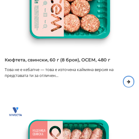
Кюфтета, свински, 60 г (8 броя), ОСЕМ, 480 г
Това не е кебапче — това е източена каймяна версия на
представата ти за отличен...