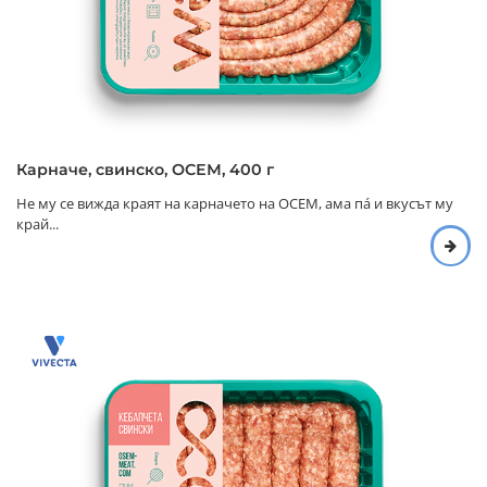
Карначе, свинско, ОСЕМ, 400 г
Не му се вижда краят на карначето на ОСЕМ, ама па́ и вкусът му
край...