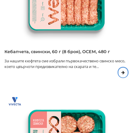
Кебапчета, свински, 60 г (8 броя), ОСЕМ, 480 г
За нашите кюфтета сме избрали първокачествено свинско месо,
което цвърчоти предизвикателно на скарата и те...