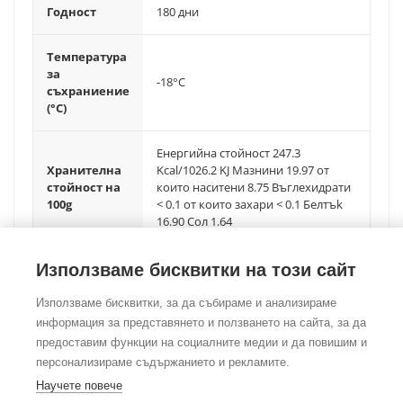
Годност
180 дни
Температура
за
-18°C
съхраниение
(°C)
Енергийна стойност 247.3
Хранителна
Kcal/1026.2 KJ Мазнини 19.97 от
стойност на
които наситени 8.75 Въглехидрати
100g
< 0.1 от които захари < 0.1 Белтъk
16.90 Сол 1.64
Използваме бисквитки на този сайт
Използваме бисквитки, за да събираме и анализираме
информация за представянето и ползването на сайта, за да
предоставим функции на социалните медии и да повишим и
©Copyright
2026
Foodtradehub.com
Всички права запазени
персонализираме съдържанието и рекламите.
Научете повече
ЗА НАС
|
ОБЩИ УСЛОВИЯ
|