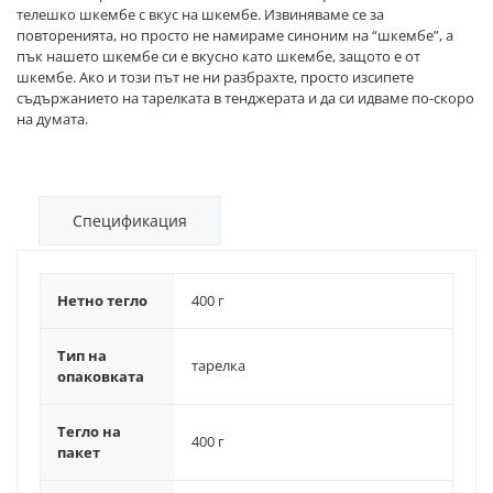
телешко шкембе с вкус на шкембе. Извиняваме се за
повторенията, но просто не намираме синоним на “шкембе”, а
пък нашето шкембе си е вкусно като шкембе, защото е от
шкембе. Ако и този път не ни разбрахте, просто изсипете
съдържанието на тарелката в тенджерата и да си идваме по-скоро
на думата.
Спецификация
Нетно тегло
400 г
Тип на
тарелка
опаковката
Тегло на
400 г
пакет