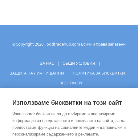
©Copyright
2026
Foodtradehub.com
Всички права запазени
ЗА НАС
|
ОБЩИ УСЛОВИЯ
|
ЗАЩИТА НА ЛИЧНИ ДАННИ
|
ПОЛИТИКА ЗА БИСКВИТКИ
|
КОНТАКТИ
Използваме бисквитки на този сайт
Използваме бисквитки, за да събираме и анализираме
информация за представянето и ползването на сайта, за да
предоставим функции на социалните медии и да повишим и
персонализираме съдържанието и рекламите.