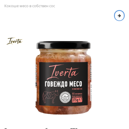
Кокоше месо в собствен сос