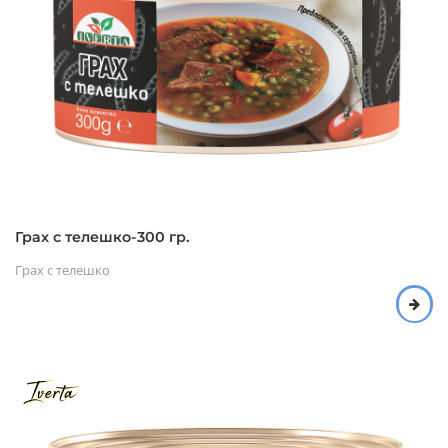
Грах с телешко-300 гр.
Грах с телешко