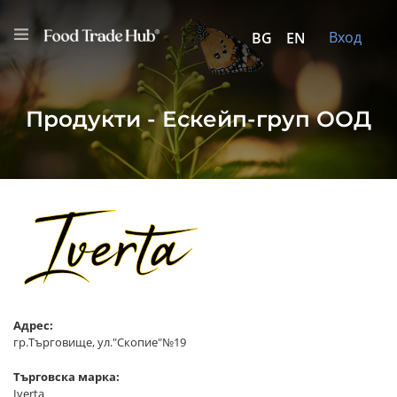
Вход
BG
EN
Продукти - Ескейп-груп ООД
Адрес:
гр.Търговище, ул."Скопие"№19
Търговска марка:
Iverta