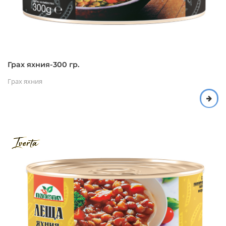
Грах яхния-300 гр.
Грах яхния