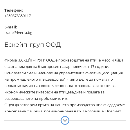
Телефон:
+359878350117
E-mail:
trade@iverta.bg
Ескейп-груп ООД
Фирма „ЕСКЕЙП-ГРУП“ ООД е производител на птиче месо и яйца
със значим дял на българския пазар повече от 17 години.
Основатели сме и Членове на управителния съвет на „Асоциация
на промишленото птицевъдство“, чиято цел е да помага по
всякакъв начин на своите членове, като защитава и отстоява
икономическите интереси на птицевъдите и помага за
разрешаването на проблемите им.
С цел да затворим кръга на нашето производство ние създадохме
Консервена фабрика, позиционирана в гр. Търговище. Предмет
на нейната дейност е производство на месни, месо-зеленчукови и
зеленчукови консерви в метални и стъклени опаковки под