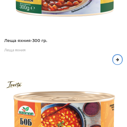
Леща яхния-300 гр.
Леща яхния