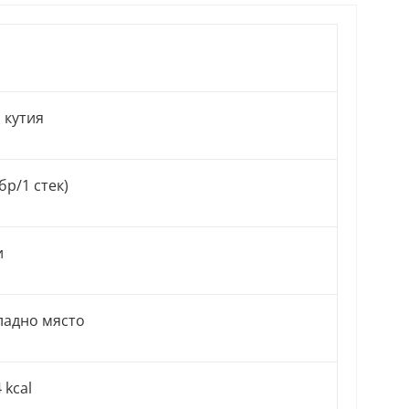
 кутия
 бр/1 стек)
и
хладно място
 kcal