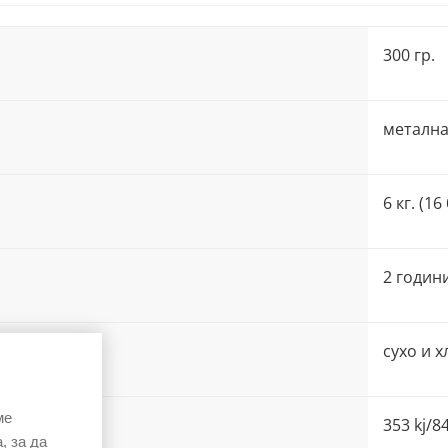
300 гр.
метална
6 кг. (16
2 годин
сухо и 
ме
353 kj/84
, за да