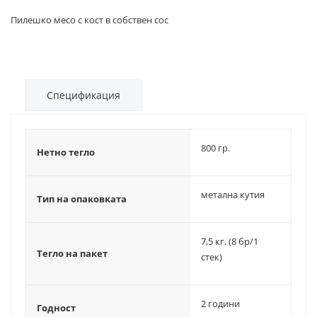
Пилешко месо с кост в собствен сос
Спецификация
800 гр.
Нетно тегло
метална кутия
Тип на опаковката
7,5 кг. (8 бр/1
Тегло на пакет
стек)
2 години
Годност