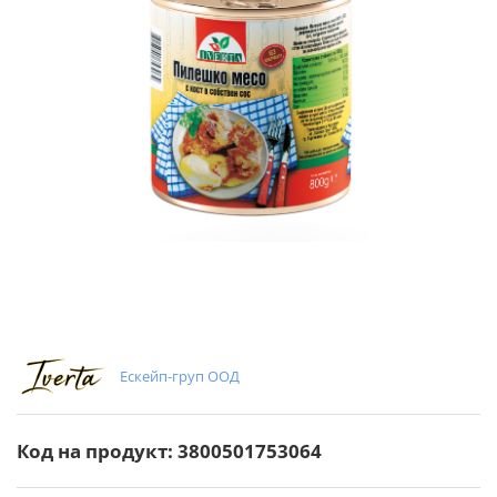
Ескейп-груп ООД
Код на продукт: 3800501753064