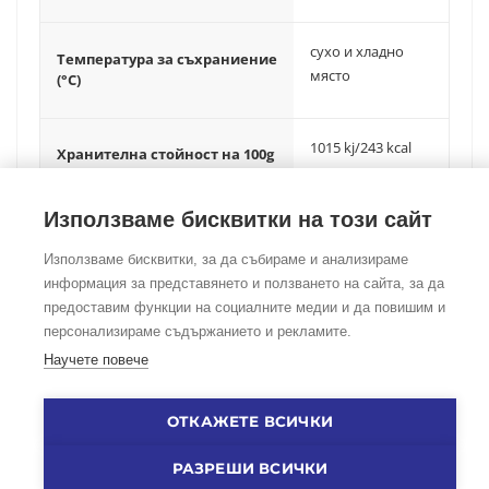
сухо и хладно
Температура за съхраниение
място
(°C)
1015 kj/243 kcal
Хранителна стойност на 100g
Използваме бисквитки на този сайт
Използваме бисквитки, за да събираме и анализираме
информация за представянето и ползването на сайта, за да
предоставим функции на социалните медии и да повишим и
©Copyright
2026
Foodtradehub.com
Всички права запазени
персонализираме съдържанието и рекламите.
Научете повече
ЗА НАС
|
ОБЩИ УСЛОВИЯ
|
ЗАЩИТА НА ЛИЧНИ ДАННИ
|
ПОЛИТИКА ЗА БИСКВИТКИ
|
ОТКАЖЕТЕ ВСИЧКИ
КОНТАКТИ
РАЗРЕШИ ВСИЧКИ