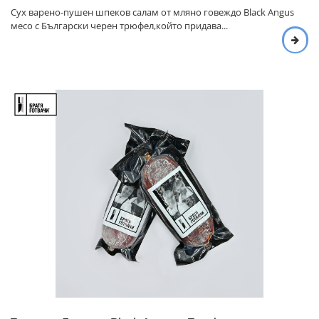
Сух варено-пушен шпеков салам от мляно говеждо Black Angus
месо с Български черен трюфел,който придава...