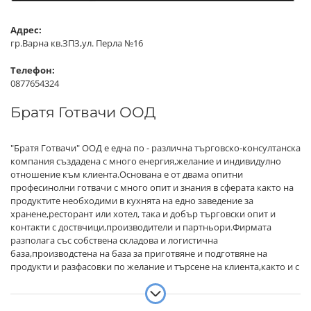
Адрес:
гр.Варна кв.ЗПЗ,ул. Перла №16
Телефон:
0877654324
Братя Готвачи ООД
"Братя Готвачи" ООД е една по - различна търговско-консултанска
компания създадена с много енергия,желание и индивидулно
отношение към клиента.Основана е от двама опитни
професинолни готвачи с много опит и знания в сферата както на
продуктите необходими в кухнята на едно заведение за
хранене,ресторант или хотел, така и добър търговски опит и
контакти с доствчици,производители и партньори.Фирмата
разполага със собствена складова и логистична
база,производстена на база за приготвяне и подготвяне на
продукти и разфасовки по желание и търсене на клиента,както и с
няколко фирмени магазина в гр.Варна и гр. София.