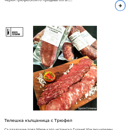
Телешка кълцаница с Трюфел
Създадохме това Мезе като истинско Гурме! Изключителен