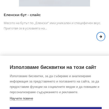
Еленски бут - слайс
Месото на бутът по „Еленски“ има уникален и специфичен вкус.
Приготвя се в условията на...
Използваме бисквитки на този сайт
©Copyright
2026
Foodtradehub.com
Всички права запазени
Използваме бисквитки, за да събираме и анализираме
информация за представянето и ползването на сайта, за да
предоставим функции на социалните медии и да повишим и
ЗА НАС
|
ОБЩИ УСЛОВИЯ
|
персонализираме съдържанието и рекламите.
ЗАЩИТА НА ЛИЧНИ ДАННИ
|
ПОЛИТИКА ЗА БИСКВИТКИ
|
Научете повече
КОНТАКТИ