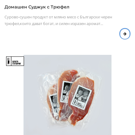
Домашен Суджук с Трюфел
Сурово-сушен продукт от мляно месо с Български черен
трюфел,които дават богат, и силен изразен аромат...