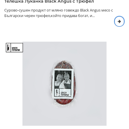
Телешка Луканка Black Angus с Трюфел
Сурово-сушен продукт от мляно говеждо Black Angus месо с
Български черен трюфел,който придава богат, и...