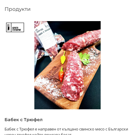
Продукти
Бабек с Трюфел
Бабек с Трюфел е направен от кълцано свинско месо с Български
черен трюфел,който придава богат,...