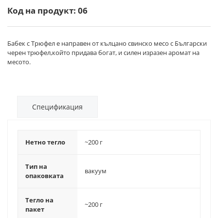
Код на продукт: 06
Бабек с Трюфел е направен от кълцано свинско месо с Български
черен трюфел,който придава богат, и силен изразен аромат на
месото.
Спецификация
Нетно тегло
~200 г
Тип на
вакуум
опаковката
Тегло на
~200 г
пакет