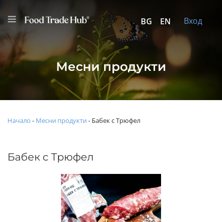
Вход
BG
EN
Месни продукти
Начало
-
Месни продукти
-
Бабек с Трюфел
Бабек с Трюфел