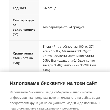
Годност
6 месеца
Температура
за
температура от 0-4 градуса
съхраниение
(°C)
Енергийна стойност за 100гр.: 374
kcal / 1558 kJ Мазнини: 23.32g от
Хранителна
които наситени мастни киселини
стойност на
9.56g Въглехидрати 6.15g,от които
100g
захари 3.78g Белтъчини 35.28g Сол
4.86g
Използваме бисквитки на този сайт
Използваме бисквитки, за да събираме и анализираме
информация за представянето и ползването на сайта, за да
предоставим функции на социалните медии и да повишим и
©Copyright
2026
Foodtradehub.com
Всички права запазени
персонализираме съдържанието и рекламите.