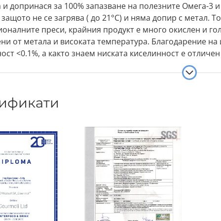
 и допринася за 100% запазване на полезните Омега-3 и 
 защото не се загрява ( до 21°C) и няма допир с метал. Т
оналните преси, крайния продукт е много окислен и гол
и от метала и високата температура. Благодарение на 
ост <0.1%, а както знаем ниската киселинност е отличе
ествен продукт. От пресованите органични ядки и сем
овни органични брашна без глутен, с високо съдържани
ификати