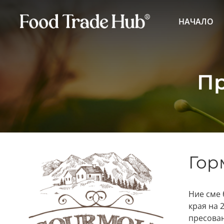
НАЧАЛО
Пр
Гор
Ние сме 
края на 
пресован