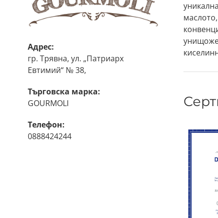
уникална
маслото,
конвенци
унищожен
Адрес:
киселинн
гр. Трявна, ул. „Патриарх
първокач
Евтимий“ № 38,
здравосл
Търговска марка:
Серт
GOURMOLI
Телефон:
0888424244