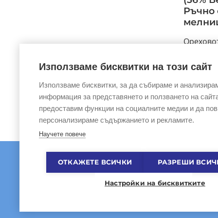
Ръчно 
мелни
Орехово
след сту
сурови о
Използваме бисквитки на този сайт
който ост
Използваме бисквитки, за да събираме и анализира
информация за представянето и ползването на сайта
предоставим функции на социалните медии и да по
персонализираме съдържанието и рекламите.
Научете повече
ОТКАЖЕТЕ ВСИЧКИ
РАЗРЕШИ ВСИЧ
Настройки на бисквитките
ЗА НАС
|
ОБЩИ УСЛО