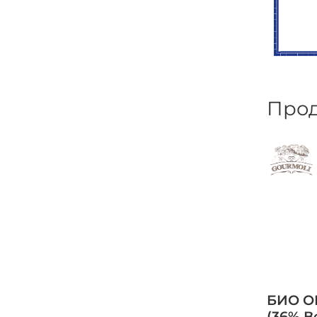
Прод
БИО О
(36% В