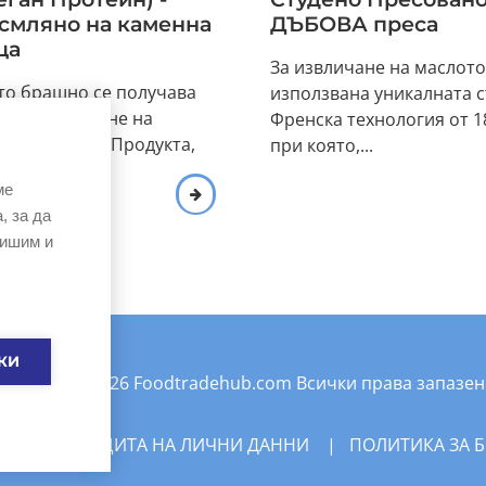
смляно на каменна
ДЪБОВА преса
ца
За извличане на маслото
то брашно се получава
използвана уникалната 
дено пресоване на
Френска технология от 18
рехови ядки. Продукта,
при която,...
ава се...
ме
, за да
вишим и
КИ
©Copyright
2026
Foodtradehub.com
Всички права запазен
ВИЯ
|
ЗАЩИТА НА ЛИЧНИ ДАННИ
|
ПОЛИТИКА ЗА 