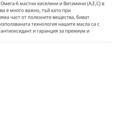
Омега-6 мастни киселини и Витамини (A,E,C) в
ова е много важно, тъй като при
яма част от полезните вещества, биват
използваната технология нашите масла са с
н антиоксидант и гаранция за премиум и
ена чрез ръчно смилане, ние произвеждаме
е на веган протеин 36%.