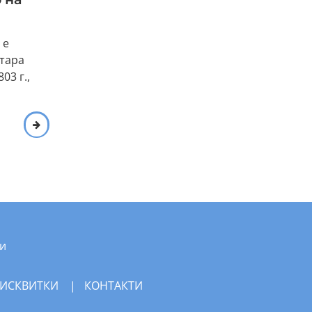
 е
стара
03 г.,
и
БИСКВИТКИ
|
КОНТАКТИ