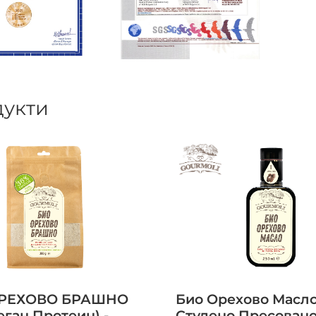
укти
РЕХОВО БРАШНО
Био Орехово Масло
еган Протеин) -
Студено Пресовано