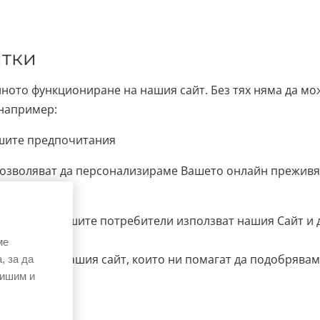
итки
ното функциониране на нашия сайт. Без тях няма да мож
 например:
ашите предпочитания
 позволяват да персонализираме Вашето онлайн прежив
, от което нашите потребители използват нашия Сайт и 
ме
зването на нашия сайт, които ни помагат да подобрявам
, за да
вишим и