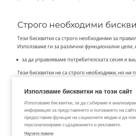
Строго необходими бискв
Тези бисквитки са строго необходинми за правил
Използваме ги за различни функционални цели,
за да управляваме потребителската сесия и в
Тези бисквитки не са строго необходими, но ни
тези бисквитки например:
Използваме бисквитки на този сайт
за да запомним детайли относно устройстовто
използване през Вашето устройство;
Използваме бисквитки, за да събираме и анализира
За да виждаме
анонимни
статистики за изпол
информация за представянето и ползването на сайта
предоставим функции на социалните медии и да по
персонализираме съдържанието и рекламите.
Научете повече