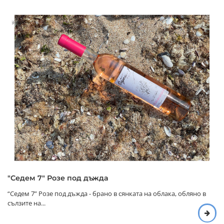
"Седем 7" Розе под дъжда
“Седем 7” Розе под дъжда - брано в сянката на облака, обляно в
сълзите на...