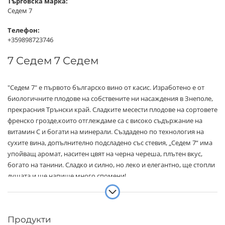
Търговска марка:
Седем 7
Телефон:
+359898723746
7 Седем 7 Седем
"Седем 7" е първото българско вино от касис. Изработено е от
биологичните плодове на собствените ни насаждения в Знеполе,
прекрасния Трънски край. Сладките месести плодове на сортовете
френско грозде,които отглеждаме са с високо съдържание на
витамин С и богати на минерали. Създадено по технология на
сухите вина, допълнително подсладено със стевия, „Седем 7“ има
упойващ аромат, наситен цвят на черна череша, плътен вкус,
богато на танини. Сладко и силно, но леко и елегантно, ще стопли
душата и ще напише много спомени!
Продукти