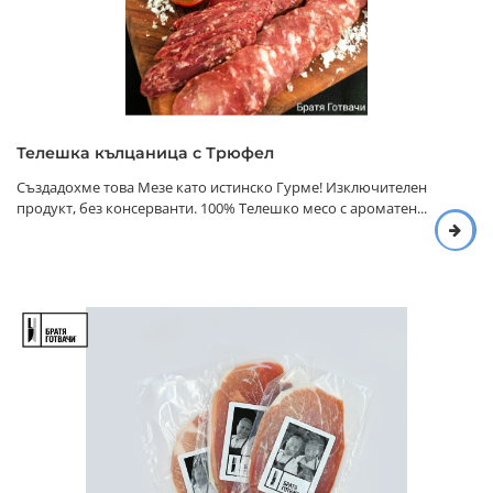
Телешка кълцаница с Трюфел
Създадохме това Мезе като истинско Гурме! Изключителен
продукт, без консерванти. 100% Телешко месо с ароматен...