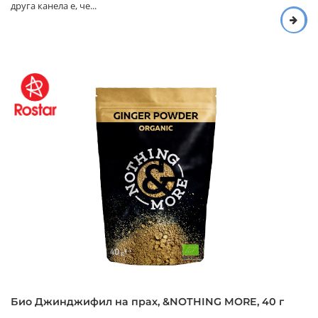
друга канела е, че...
Био Джинджифил на прах, &NOTHING MORE, 40 г