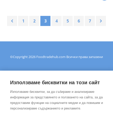
1
2
3
4
5
6
7
©Copyright
2026
Foodtradehub.com
Всички права запазени
ЗА НАС
|
ОБЩИ УСЛОВИЯ
|
ЗАЩИТА НА ЛИЧНИ ДАННИ
|
ПОЛИТИКА ЗА БИСКВИТКИ
|
Използваме бисквитки на този сайт
КОНТАКТИ
Използваме бисквитки, за да събираме и анализираме
информация за представянето и ползването на сайта, за да
предоставим функции на социалните медии и да повишим и
персонализираме съдържанието и рекламите.