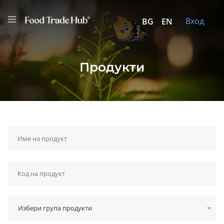
Вход
BG
EN
Продукти
Избери група продукти