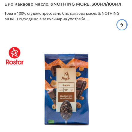
Био Какаово масло, &NOTHING MORE, 300мл/100мл
Това е 100% студенопресовано био какаово масло & NOTHING
MORE. Подходящо е за кулинарна употреба....