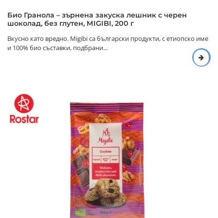
Био Гранола – зърнена закуска лешник с черен
шоколад, без глутен, MIGIBI, 200 г
Вкусно като вредно. Migibi са български продукти, с етиопско име
и 100% био съставки, подбрани...