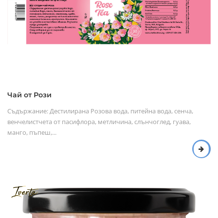
Чай от Рози
Съдържание: Дестилирана Розова вода, питейна вода, сенча,
венчелистчета от пасифлора, метличина, слънчоглед, гуава,
манго, пъпеш,...