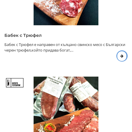
Бабек с Трюфел
Бабек с Трюфел е направен от кълцано свинско месо с Български
черен трюфел,който придава богат,...