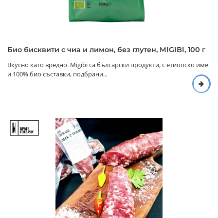
Био бисквити с чиа и лимон, без глутен, MIGIBI, 100 г
Вкусно като вредно. Migibi са български продукти, с етиопско име
и 100% био съставки, подбрани...