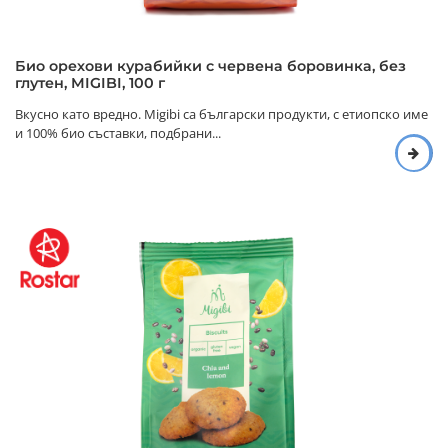
Био орехови курабийки с червена боровинка, без
глутен, MIGIBI, 100 г
Вкусно като вредно. Migibi са български продукти, с етиопско име
и 100% био съставки, подбрани...