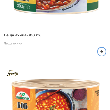
Леща яхния-300 гр.
Леща яхния