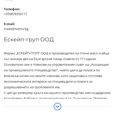
Телефон:
+359878350117
E-mail:
trade@iverta.bg
Ескейп-груп ООД
Фирма „ЕСКЕЙП-ГРУП“ ООД е производител на птиче месо и яйца
със значим дял на българския пазар повече от 17 години.
Основатели сме и Членове на управителния съвет на „Асоциация
на промишленото птицевъдство“, чиято цел е да помага по
всякакъв начин на своите членове, като защитава и отстоява
икономическите интереси на птицевъдите и помага за
разрешаването на проблемите им.
С цел да затворим кръга на нашето производство ние създадохме
Консервена фабрика, позиционирана в гр. Търговище. Предмет
на нейната дейност е производство на месни, месо-зеленчукови и
зеленчукови консерви в метални и стъклени опаковки под