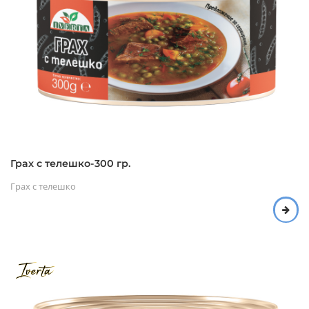
Грах с телешко-300 гр.
Грах с телешко