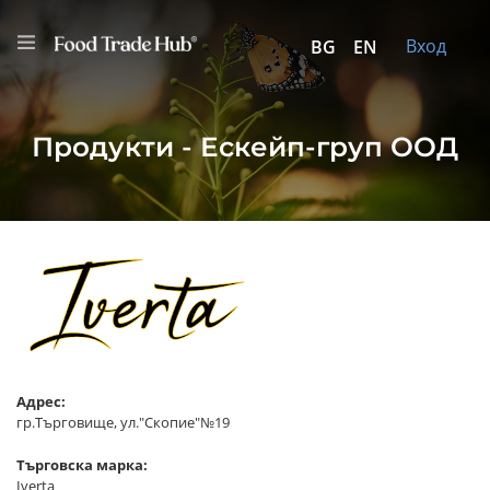
Вход
BG
EN
Продукти - Ескейп-груп ООД
Адрес:
гр.Търговище, ул."Скопие"№19
Търговска марка:
Iverta