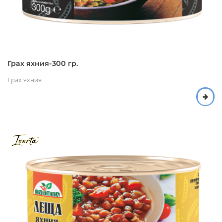
Грах яхния-300 гр.
Грах яхния