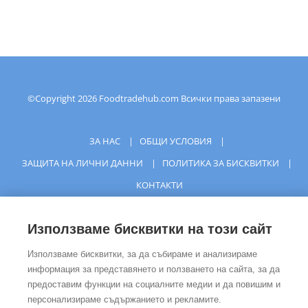
©Copyright
2026
Foodtradehub.com
Всички права запазени
ЗА НАС
|
ОБЩИ УСЛОВИЯ
|
ЗАЩИТА НА ЛИЧНИ ДАННИ
|
ПОЛИТИКА ЗА БИСКВИТКИ
|
КОНТАКТИ
Използваме бисквитки на този сайт
Използваме бисквитки, за да събираме и анализираме
информация за представянето и ползването на сайта, за да
предоставим функции на социалните медии и да повишим и
персонализираме съдържанието и рекламите.