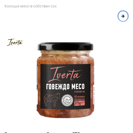
Кокоше месо в собствен сос