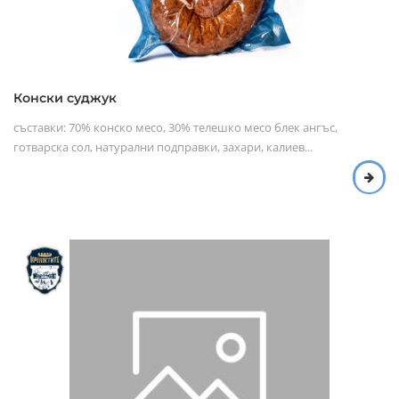
Конски суджук
съставки: 70% конско месо, 30% телешко месо блек ангъс,
готварска сол, натурални подправки, захари, калиев...