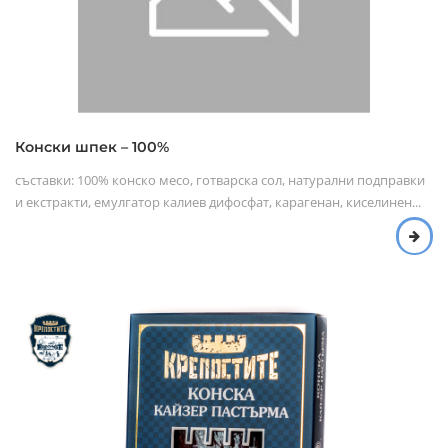
Конски шпек – 100%
съставки: 100% конско месо, готварска сол, натурални подправки
и екстракти, емулгатор калиев дифосфат, карагенан, киселинен...