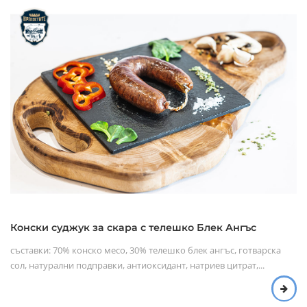
ни, има огромен ефект върху качественото съдържание на
протеини в месото.
Фермите ни разполагат с 2100 декара биосертифицирани пасища,
за които се грижим усърдно и се стараем да повишаваме тяхната
продуктивност с всяка изминала година, така конете ни се хранят
по естествен начин с природна храна, без употребата на
антибиотици и хормони. "
Конски суджук за скара с телешко Блек Ангъс
съставки: 70% конско месо, 30% телешко блек ангъс, готварска
сол, натурални подправки, антиоксидант, натриев цитрат,...