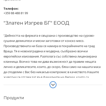
Телефон:
+359 88 488 81 99
"Златен Изгрев БГ" ЕООД
"Дейността на фирмата е свързана с производство на сурово-
сушени деликатеси и месни заготовки от конско месо.
Производствената ни база се намира в покрайнините на град
Враца. Тя е новоизградена и модерна, съобразно всички
европейски изисквания. Разполага със собствена лицензирана
кланница. Всичко това ни дава възможност да правим нещата
лично и деликатесите, които, до скоро, бяха само на нашата маса
да споделим с Вас без никакъв компромис в качеството.Нашите
животни се отглеждат във фамилните ни ферми, които са
биосертифицирани. Живописният врачански балкан с надморска
височина от 1200 до 1400 метра създава най-добрите условия за
отглеждането им – обширни детствени пасища, които
Продукти
изобилстват от над 300 различни видове билки, чист и свеж
въздух, и изворна вода. Начинът , по който се хранят животните