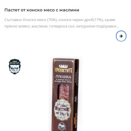
Пастет от конско месо с маслини
Съставки: Конско месо (70%), конски черен дроб(17%), краве
прясно мляко, маслини, готварска сол, натурални подправки...