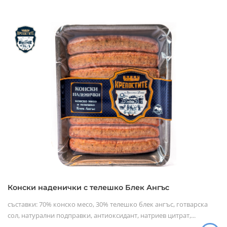
Конски наденички с телешко Блек Ангъс
съставки: 70% конско месо, 30% телешко блек ангъс, готварска
сол, натурални подправки, антиоксидант, натриев цитрат,...