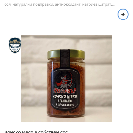
сол, натурални подправки, антиоксидант, натриев цитрат,...
Конско месо в собствен сос