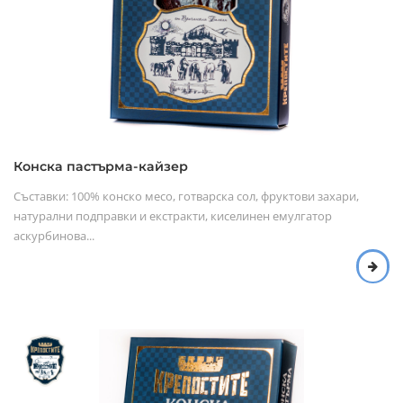
Конска пастърма-кайзер
Съставки: 100% конско месо, готварска сол, фруктови захари,
натурални подправки и екстракти, киселинен емулгатор
аскурбинова...