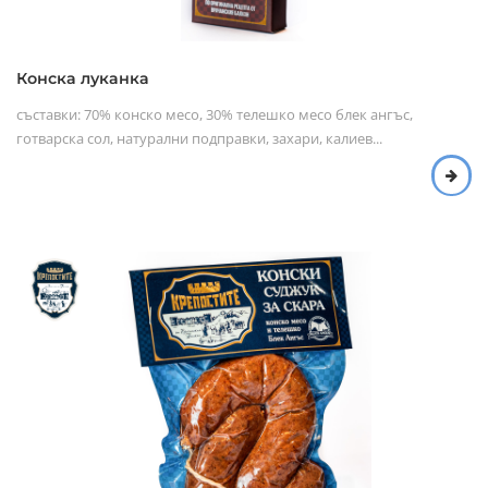
Конска луканка
съставки: 70% конско месо, 30% телешко месо блек ангъс,
готварска сол, натурални подправки, захари, калиев...