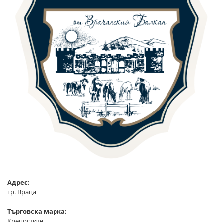
Адрес:
гр. Враца
Търговска марка:
Крепостите