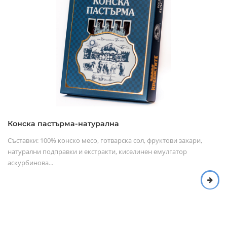
Конска пастърма-натурална
Съставки: 100% конско месо, готварска сол, фруктови захари,
натурални подправки и екстракти, киселинен емулгатор
аскурбинова...