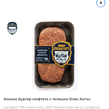
Конски бургер кюфтета с телешко Блек Ангъс
съставки: 70% конско месо, 30% телешко блек ангъс, готварска