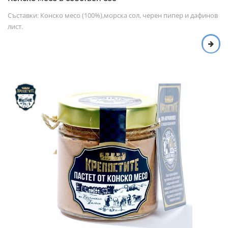
Съставки: Конско месо (100%),морска сол, черен пипер и дафинов
лист.