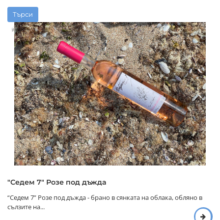
Търси
"Седем 7" Розе под дъжда
“Седем 7” Розе под дъжда - брано в сянката на облака, обляно в
сълзите на...