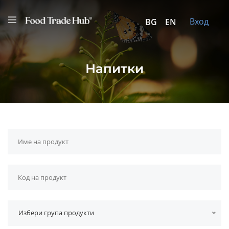
Вход
BG
EN
Напитки
Избери група продукти