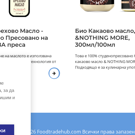
ехово Масло -
Био Какаово масло
о Пресовано на
&NOTHING MORE,
А преса
300мл/100мл
не на маслото е използвана
Това е 100% студенопресовано
 стара Френска технология от
какаово масло & NOTHING MOR
 която,...
Подходящо е за кулинарна употр
ме
, за да
вишим и
©Copyright
2026
Foodtradehub.com
Всички права запазен
КИ