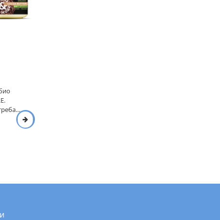
,
 био
E.
еба....
и