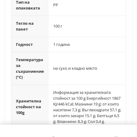
Тип на
PP
опаковката
Тегло на
100 г
пакет
Годност
1 година
Температура
за
на сухо и хладно място
съхраниение
(°C)
Информация за хранителната
стойност за 100 g Енергийност 1867
Хранителна
KJ/446 kCal; Мазнини 19 g; от които
стойност на
наситени 7,3 g; Въглехидрати 57,1 g;
100g
от които захари 15,1 g; Белтъци 6,5
g; Влакнини: 8,3 g; Сол 0,4 g.