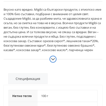
Вкусно като вредно. Migibi са български продукти, с етиопско име
и 100% био съставки, подбрани с внимание от целия свят.
Създадохме Migibi, за да разбием мита, че здравословната храна е
скъпа, но за сметка на това не е вкусна. Всички продукти Migibi са
веган, без глутен, без консерванти, с изцяло био съставки и на
достъпна цена. И са толкова вкусни, че сякаш са вредни. Веган –
не съдържа млечни продукти и яйца. Без глутен, подсладени с
кокосова захар. Съставки: оризов сироп*, лешников тахан*20%,
безглутенови овесени ядки*, безглутеново овесено брашно*,
касава*, кокосова захар*, кокосово масло*, парченца черен
шоколад*(какаова маса, кокосова захар, какаово масло) (5%),
бакпулвер*(царевично нишесте*, регулатор на киселинност:
винен камък; набухвател: сода бикарбонат). *сертифицирани био
съставки Възможно е да съдържа следи от черупки и ядки
Спецификация
Нетно тегло
100 г