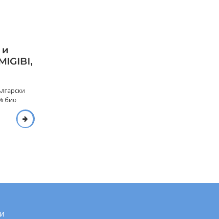
 и
MIGIBI,
ългарски
0% био
и