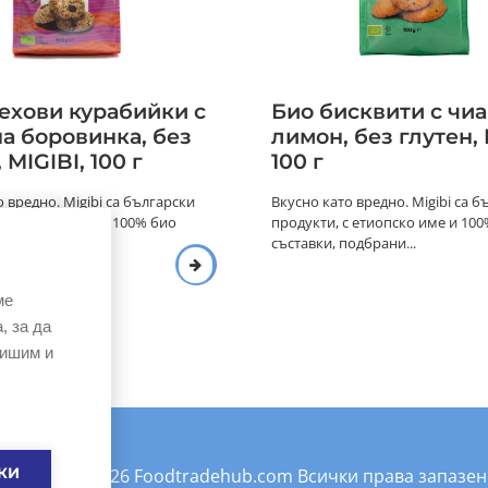
ехови курабийки с
Био бисквити с чиа
а боровинка, без
лимон, без глутен, 
 MIGIBI, 100 г
100 г
 вредно. Migibi са български
Вкусно като вредно. Migibi са б
с етиопско име и 100% био
продукти, с етиопско име и 10
одбрани...
съставки, подбрани...
ме
, за да
вишим и
©Copyright
2026
Foodtradehub.com
Всички права запазен
КИ