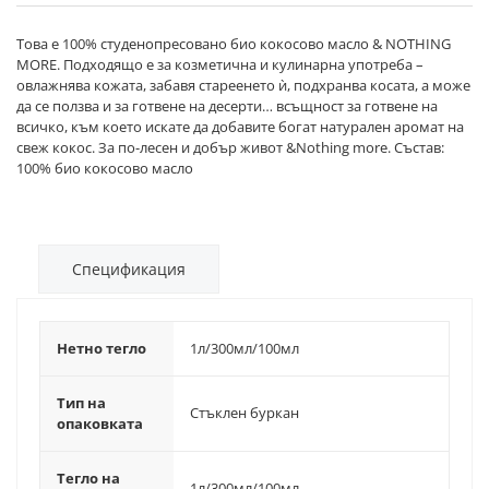
Това е 100% студенопресовано био кокосово масло & NOTHING
MORE. Подходящо е за козметична и кулинарна употреба –
овлажнява кожата, забавя стареенето ѝ, подхранва косата, а може
да се ползва и за готвене на десерти… всъщност за готвене на
всичко, към което искате да добавите богат натурален аромат на
свеж кокос. За по-лесен и добър живот &Nothing more. Състав:
100% био кокосово масло
Спецификация
Нетно тегло
1л/300мл/100мл
Тип на
Стъклен буркан
опаковката
Тегло на
1л/300мл/100мл