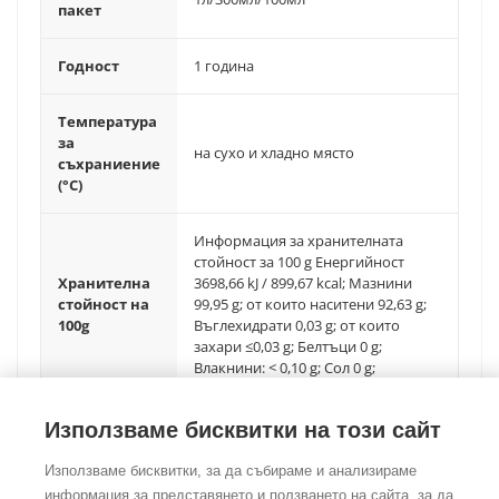
пакет
Годност
1 година
Температура
за
на сухо и хладно място
съхраниение
(°C)
Информация за хранителната
стойност за 100 g Енергийност
Хранителна
3698,66 kJ / 899,67 kcal; Мазнини
стойност на
99,95 g; от които наситени 92,63 g;
100g
Въглехидрати 0,03 g; от които
захари ≤0,03 g; Белтъци 0 g;
Влакнини: < 0,10 g; Сол 0 g;
Използваме бисквитки на този сайт
Използваме бисквитки, за да събираме и анализираме
информация за представянето и ползването на сайта, за да