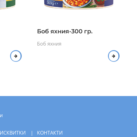
Боб яхния-300 гр.
Боб яхния
и
БИСКВИТКИ
|
КОНТАКТИ