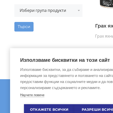
Избери група продукти
Грах я
Търси
Грах яхн
Използваме бисквитки на този сайт
Използваме бисквитки, за да събираме и анализира
информация за представянето и ползването на сайта
предоставим функции на социалните медии и да по
персонализираме съдържанието и рекламите.
Научете повече
ЗА НАС
|
ОБЩИ УСЛО
ОТКАЖЕТЕ ВСИЧКИ
РАЗРЕШИ ВСИЧ