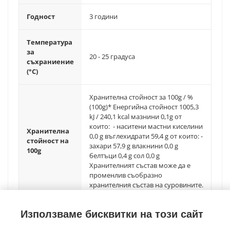
Годност
3 години
Температура
за
20 - 25 градуса
съхраниение
(°C)
Хранителна стойност за 100g / %
(100g)* Енергийна стойност 1005,3
kJ / 240,1 kcal мазнини 0,1g от
които: - наситени мастни киселини
Хранителна
0,0 g въглехидрати 59,4 g от които: -
стойност на
захари 57,9 g влакнини 0,0 g
100g
белтъци 0,4 g сол 0,0 g
Хранителният състав може да е
променлив съобразно
хранителния състав на суровините.
Използваме бисквитки на този сайт