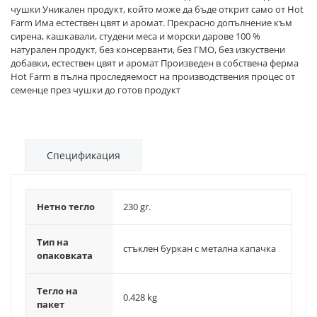
чушки Уникален продукт, който може да бъде открит само от Hot
Farm Има естествен цвят и аромат. Прекрасно допълнение към
сирена, кашкавали, студени меса и морски дарове 100 %
натурален продукт, без консерванти, без ГМО, без изкуствени
добавки, естествен цвят и аромат Произведен в собствена ферма
Hot Farm в пълна проследяемост на производствения процес от
семенце през чушки до готов продукт
Спецификация
Нетно тегло
230 gr.
Тип на
стъклен буркан с метална капачка
опаковката
Тегло на
0.428 kg
пакет