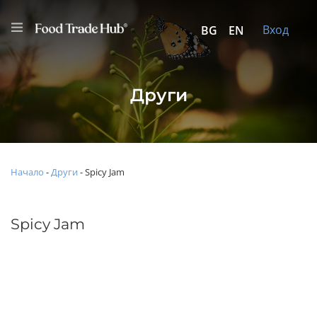
Вход
BG
EN
Други
Начало
-
Други
-
Spicy Jam
Spicy Jam