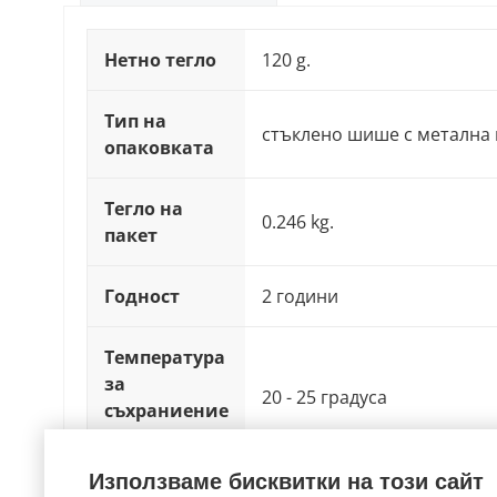
Нетно тегло
120 g.
Тип на
стъклено шише с метална 
опаковката
Тегло на
0.246 kg.
пакет
Годност
2 години
Температура
за
20 - 25 градуса
съхраниение
(°C)
Използваме бисквитки на този сайт