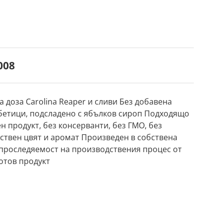
008
 доза Carolina Reaper и сливи Без добавена
абетици, подсладено с ябълков сироп Подходящо
н продукт, без консерванти, без ГМО, без
ествен цвят и аромат Произведен в собствена
 проследяемост на производствения процес от
отов продукт