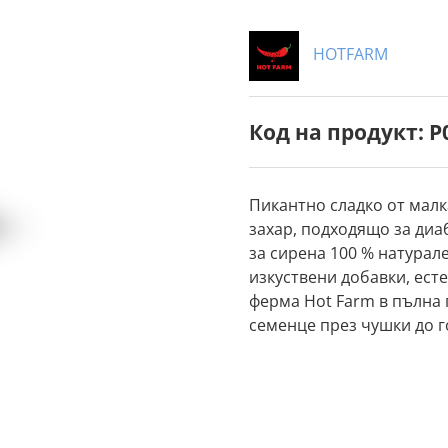
HOTFARM
Код на продукт: P
Пикантно сладко от малка
захар, подходящо за ди
за сирена 100 % натурале
изкуствени добавки, ест
ферма Hot Farm в пълна
семенце през чушки до г