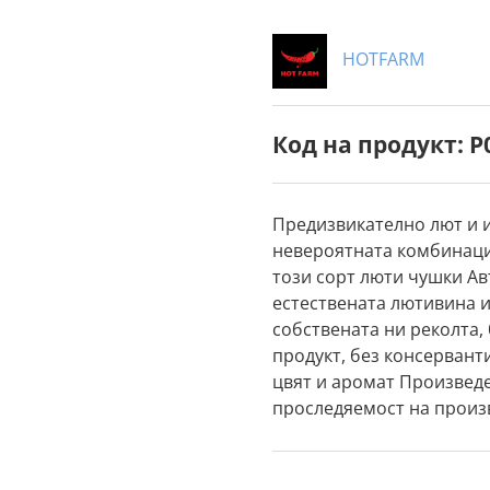
HOTFARM
Код на продукт: P
Предизвикателно лют и и
невероятната комбинация
този сорт люти чушки Ав
естествената лютивина и
собствената ни реколта,
продукт, без консерванти
цвят и аромат Произведе
проследяемост на произ
готов продукт