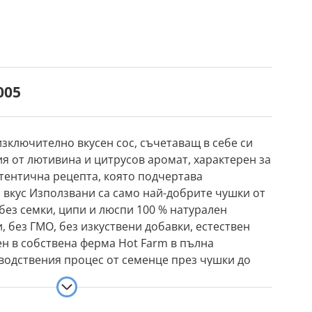
005
зключително вкусен сос, съчетаващ в себе си
 от лютивина и цитрусов аромат, характерен за
тентична рецепта, която подчертава
 вкус Използвани са само най-добрите чушки от
 без семки, ципи и люспи 100 % натурален
, без ГМО, без изкуствени добавки, естествен
н в собствена ферма Hot Farm в пълна
водствения процес от семенце през чушки до