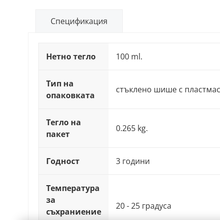
Спецификация
Нетно тегло
100 ml.
Тип на
стъклено шише с пластмас
опаковката
Тегло на
0.265 kg.
пакет
Годност
3 години
Температура
за
20 - 25 градуса
съхраниение