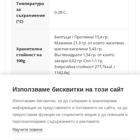
Температура
за
0-28 C
съхраниение
(°C)
Белтъци / Протеини 15,4 гр.
Мазнини 21,3 гр. от които наситени
Хранителна
мастни киселини 5,43 гр.
стойност на
Въглехидрати 1,54 гр. от които
100g
захари 0,02 гр. Сол 1,1 гр.
Енергийна стойност 277,7ккаl. /
1162,6кJ
Използваме бисквитки на този сайт
Използваме бисквитки, за да събираме и анализираме
информация за представянето и ползването на сайта, за да
предоставим функции на социалните медии и да повишим и
©Copyright
2026
Foodtradehub.com
Всички права запазени
персонализираме съдържанието и рекламите.
Научете повече
ЗА НАС
|
ОБЩИ УСЛОВИЯ
|