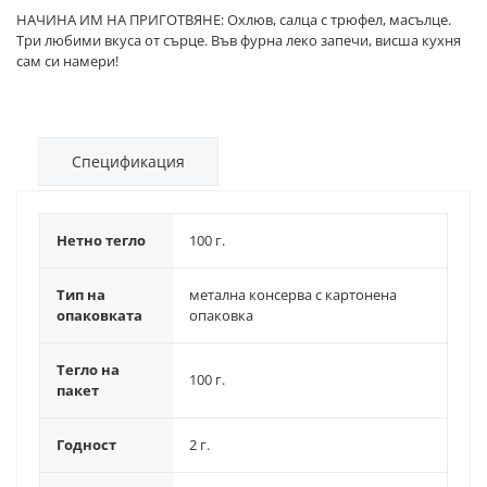
НАЧИНА ИМ НА ПРИГОТВЯНЕ: Охлюв, салца с трюфел, масълце.
Три любими вкуса от сърце. Във фурна леко запечи, висша кухня
сам си намери!
Спецификация
Нетно тегло
100 г.
Тип на
метална консерва с картонена
опаковката
опаковка
Тегло на
100 г.
пакет
Годност
2 г.