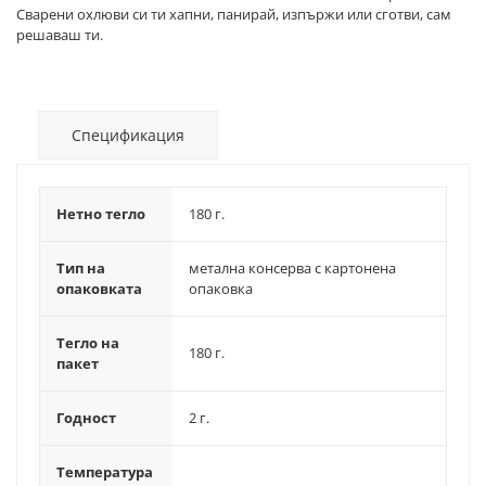
Сварени охлюви си ти хапни, панирай, изпържи или сготви, сам
решаваш ти.
Спецификация
Нетно тегло
180 г.
Тип на
метална консерва с картонена
опаковката
опаковка
Тегло на
180 г.
пакет
Годност
2 г.
Температура