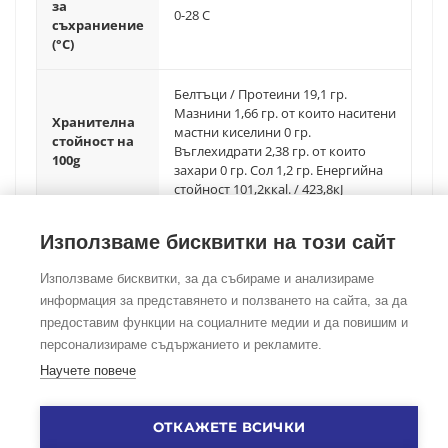
за
0-28 C
съхраниение
(°C)
Белтъци / Протеини 19,1 гр.
Мазнини 1,66 гр. от които наситени
Хранителна
мастни киселини 0 гр.
стойност на
Въглехидрати 2,38 гр. от които
100g
захари 0 гр. Сол 1,2 гр. Енергийна
стойност 101,2ккаl. / 423,8кJ
Използваме бисквитки на този сайт
Използваме бисквитки, за да събираме и анализираме
информация за представянето и ползването на сайта, за да
предоставим функции на социалните медии и да повишим и
©Copyright
2026
Foodtradehub.com
Всички права запазени
персонализираме съдържанието и рекламите.
Научете повече
ЗА НАС
|
ОБЩИ УСЛОВИЯ
|
ЗАЩИТА НА ЛИЧНИ ДАННИ
|
ПОЛИТИКА ЗА БИСКВИТКИ
|
ОТКАЖЕТЕ ВСИЧКИ