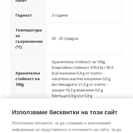
пакет
Годност
3 години
Температура
за
20 - 25 градуса
съхраниение
(°C)
Хранителна стойност за 100g
Енергийна стойност 379,0 kJ / 90,5
Хранителна
kcal мазнини 0,4 g от които: -
стойност на
наситени мастни киселини 0,0 g
100g
въглехидрати 21,0 g от които: -
захари 18,3 g влакнини 0,0 g
белтъци 0,9 g сол 5,9 g
Използваме бисквитки на този сайт
Използваме бисквитки, за да събираме и анализираме
информация за представянето и ползването на сайта, за да