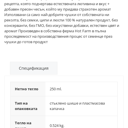
рецепта, която подчертава естествената лютивина и вкус +
добавен пресен чесън, който му придава страхотен аромат
Използвани са само най-добрите чушки от собствената ни
реколта, без семки, ципи и люспи 100 % натурален продукт, без
консерванти, без ГМО, без изкуствени добавки, естествен цвят и
аромат Произведен в собствена ферма Hot Farm в пълна
проследяемост на производствения процес от семенце през
чушки до готов продукт
Спецификация
Нетно тегло
250 ml.
Тип на
стъклено шише и пластмасова
опаковката
капачка
Тегло на
0.524 kg.