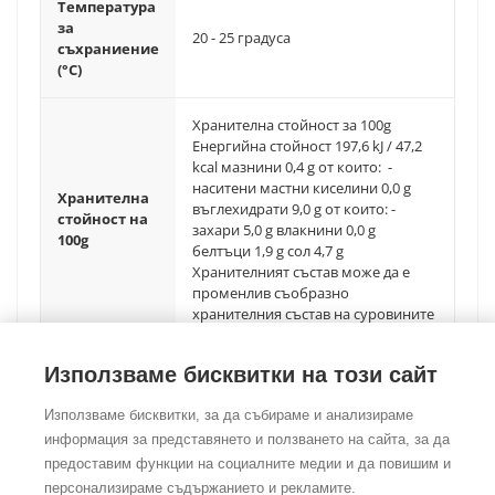
Температура
за
20 - 25 градуса
съхраниение
(°C)
Хранителна стойност за 100g
Енергийна стойност 197,6 kJ / 47,2
kcal мазнини 0,4 g от които: -
наситени мастни киселини 0,0 g
Хранителна
въглехидрати 9,0 g от които: -
стойност на
захари 5,0 g влакнини 0,0 g
100g
белтъци 1,9 g сол 4,7 g
Хранителният състав може да е
променлив съобразно
хранителния състав на суровините
Използваме бисквитки на този сайт
Използваме бисквитки, за да събираме и анализираме
информация за представянето и ползването на сайта, за да
предоставим функции на социалните медии и да повишим и
©Copyright
2026
Foodtradehub.com
Всички права запазени
персонализираме съдържанието и рекламите.