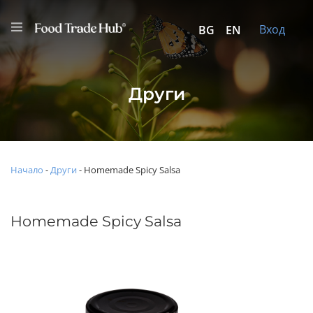
Вход
BG
EN
Други
Начало
-
Други
-
Homemade Spicy Salsa
Homemade Spicy Salsa