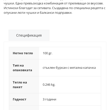
чушки. Една превъзходка комбинация от преливащи се вкусове.
Истински благодат за сетивата. Създадена по специална рецепта с
опукани люти чушки и балканси подправки.
Спецификация
Нетно тегло
100 gr.
Тип на
стъклен буркан с метална капачка
опаковката
Тегло на
0.246 kg.
пакет
Годност
3 години