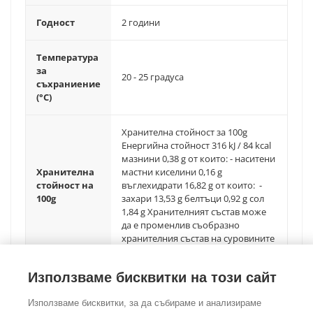
Годност
2 години
Температура
за
20 - 25 градуса
съхраниение
(°C)
Хранителна стойност за 100g
Енергийна стойност 316 kJ / 84 kcal
мазнини 0,38 g от които: - наситени
Хранителна
мастни киселини 0,16 g
стойност на
въглехидрати 16,82 g от които: -
100g
захари 13,53 g белтъци 0,92 g сол
1,84 g Хранителният състав може
да е променлив съобразно
хранителния състав на суровините
Използваме бисквитки на този сайт
Използваме бисквитки, за да събираме и анализираме