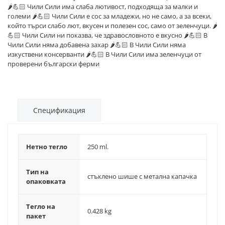
🌶💪🏻 Чили Сили има слаба лютивост, подходяща за малки и
големи 🌶💪🏻 Чили Сили е сос за младежи, но не само, а за всеки,
който търси слабо лют, вкусен и полезен сос, само от зеленчуци. 🌶
💪🏻 Чили Сили ни показва, че здравословното е вкусно 🌶💪🏻 В
Чили Сили няма добавена захар 🌶💪🏻 В Чили Сили няма
изкуствени консерванти 🌶💪🏻 В Чили Сили има зеленчуци от
проверени български ферми
Спецификация
Нетно тегло
250 ml.
Тип на
стъклено шише с метална капачка
опаковката
Тегло на
0.428 kg
пакет