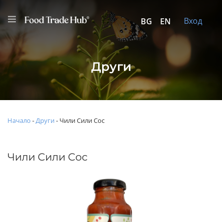
Вход
BG
EN
Други
Начало
-
Други
-
Чили Сили Сос
Чили Сили Сос