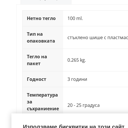
Нетно тегло
100 ml.
Тип на
стъклено шише с пластмас
опаковката
Тегло на
0.265 kg.
пакет
Годност
3 години
Температура
за
20 - 25 градуса
съхраниение
(°C)
Използваме бисквитки на този сайт