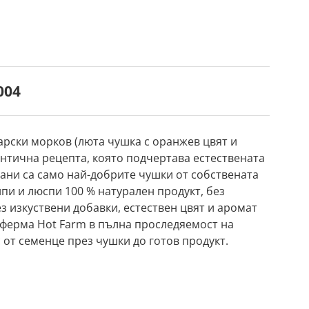
004
арски морков (люта чушка с оранжев цвят и
нтична рецепта, която подчертава естествената
ани са само най-добрите чушки от собствената
ипи и люспи 100 % натурален продукт, без
з изкуствени добавки, естествен цвят и аромат
 ферма Hot Farm в пълна проследяемост на
от семенце през чушки до готов продукт.