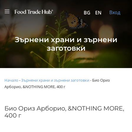
Вход
BG
EN
Зърнени храни и зърнени
заготовки
Начало
-
Зърнени храни и зърнени заготовки
-
Био Ориз
Арборио, &NOTHING MORE, 400 г
Био Ориз Арборио, &NOTHING MORE,
400 г