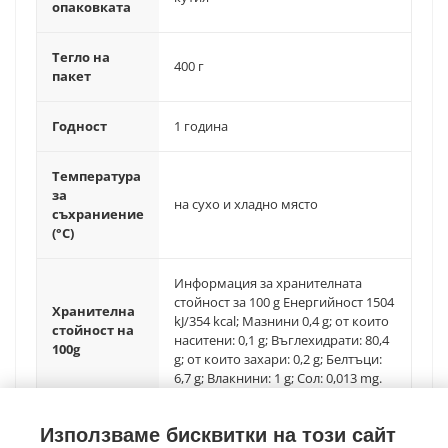
опаковката
Тегло на
400 г
пакет
Годност
1 година
Температура
за
на сухо и хладно място
съхраниение
(°C)
Информация за хранителната
стойност за 100 g Енергийност 1504
Хранителна
kJ/354 kcal; Мазнини 0,4 g; от които
стойност на
наситени: 0,1 g; Въглехидрати: 80,4
100g
g; от които захари: 0,2 g; Белтъци:
6,7 g; Влакнини: 1 g; Сол: 0,013 mg.
Използваме бисквитки на този сайт