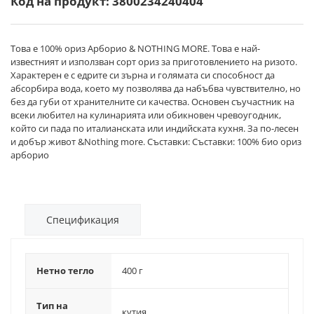
Код на продукт: 3800234240404
Това е 100% ориз Арборио & NOTHING MORE. Това е най-
известният и използван сорт ориз за приготовлението на ризото.
Характерен е с едрите си зърна и голямата си способност да
абсорбира вода, което му позволява да набъбва чувствително, но
без да губи от хранителните си качества. Основен съучастник на
всеки любител на кулинарията или обикновен чревоугодник,
който си пада по италианската или индийската кухня. За по-лесен
и добър живот &Nothing more. Съставки: Съставки: 100% био ориз
арборио
Спецификация
Нетно тегло
400 г
Тип на
кутия