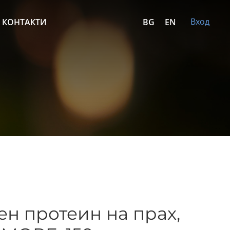
Вход
КОНТАКТИ
BG
EN
н протеин на прах,