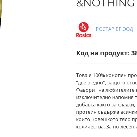
&NOTHING 
РОСТАР БГ ООД
Код на продукт: 3
Това е 100% конопен пр
“две в едно”, защото осв
Фаворит на любителите н
изключително напомня то
добавка както за сладки,
протеин съдържа всички
които човешкото тяло пр
количества. За по-лесен
био конопен протеин на