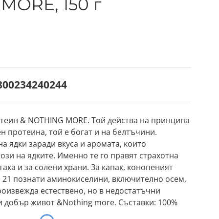
MORE, 150 г
800234240244
отеин & NOTHING MORE. Той действа на принципа
ен протеина, той е богат и на белтъчини.
а ядки заради вкуса и аромата, които
зи на ядките. Именно те го правят страхотна
 така и за солени храни. За капак, конопеният
 21 познати аминокиселини, включително осем,
оизвежда естествено, но в недостатъчни
 и добър живот &Nothing more. Съставки: 100%
 прах