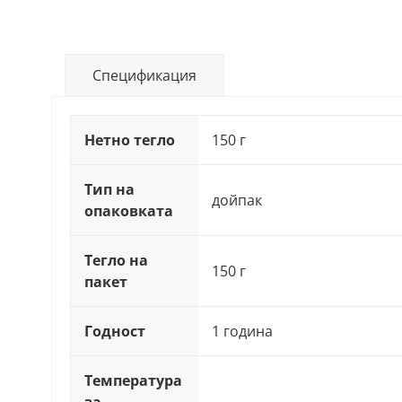
Спецификация
Нетно тегло
150 г
Тип на
дойпак
опаковката
Тегло на
150 г
пакет
Годност
1 година
Температура