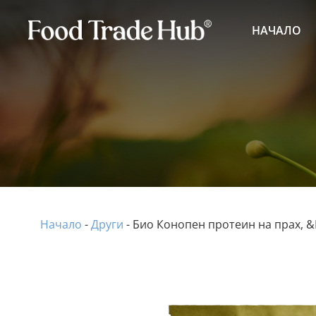
НАЧАЛО
Начало
-
Други
-
Био Конопен протеин на прах, 