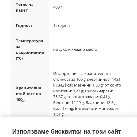
Тегло на
400 г
пакет
Годност
1 година
Температура
за
на сухо и хладно място
съхраниение
(°C)
Информация за хранителната
стойност за 100 g Енергийност 1431
kJ/342 kcal; Мазнини 1,33 g; от които
Хранителна
наситени: 0,23 g; Въглехидрати:
стойност на
75,87 g; от които захари: 0,41 g;
100g
Белтъци: 12,29 g; Влакнини: 18,3 g;
Сол: 17 mg; Витамини и минерали:
1,51 g.
Използваме бисквитки на този сайт