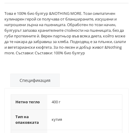
Това е 100% био булгур &NOTHING MORE. Този симпатичен
кулинарен герой се получава от бланшираните, изсушени и
натрошени зърна на пшеницата. Обработен по този начин,
булгурът запазва хранителните стойности на пшеницата, без да
губи протеините ѝ. Верен партньор във всяка диета, който може
да те накара да забравиш за хляба. Подходящ е за плънки, салати
и вегетариански кюфтета. За по-лесен и добър живот &Nothing
more. Съставки: Съставки: 100% био булгур
Спецификация
Нетно тегло
400 г
Тип на
кутия
опаковката