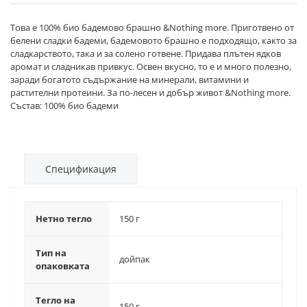
Това е 100% био бадемово брашно &Nothing more. Приготвено от
белени сладки бадеми, бадемовото брашно е подходящо, както за
сладкарството, така и за солено готвене. Придава плътен ядков
аромат и сладникав привкус. Освен вкусно, то е и много полезно,
заради богатото съдържание на минерали, витамини и
растителни протеини. За по-лесен и добър живот &Nothing more.
Състав: 100% био бадеми
Спецификация
Нетно тегло
150 г
Тип на
дойпак
опаковката
Тегло на
150 г