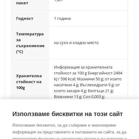
пакет
Годност
1 година
Температура
за
на сухо и хладно място
съхраниение
(°C)
Информация за хранителната
стойност за 100 g Енергийност 2494
Хранителна
kJ / 596 kcal; Мазнини 50 g; от които
стойност на
наситени 4 g; Въглехидрати 9 g; от
100g
които захари 4 g; Белтъци 21 g;
Влакнини 13 g; Сол 0,003 g;
Използваме бисквитки на този сайт
Използваме бисквитки, за да събираме и анализираме
информация за представянето и ползването на сайта, за да
предоставим функции на социалните медии и да повишим и