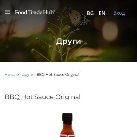
Вход
BG
EN
Други
Начало
-
Други
-
BBQ Hot Sauce Original
BBQ Hot Sauce Original