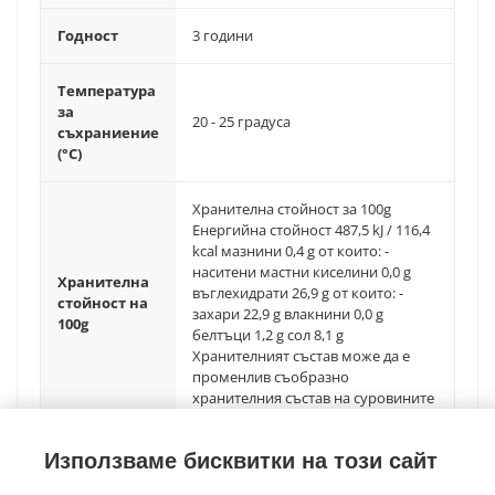
Годност
3 години
Температура
за
20 - 25 градуса
съхраниение
(°C)
Хранителна стойност за 100g
Енергийна стойност 487,5 kJ / 116,4
kcal мазнини 0,4 g от които: -
наситени мастни киселини 0,0 g
Хранителна
въглехидрати 26,9 g от които: -
стойност на
захари 22,9 g влакнини 0,0 g
100g
белтъци 1,2 g сол 8,1 g
Хранителният състав може да е
променлив съобразно
хранителния състав на суровините
Използваме бисквитки на този сайт