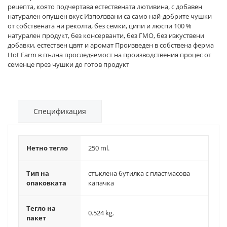
рецепта, която подчертава естествената лютивина, с добавен
натурален опушен вкус Използвани са само най-добрите чушки
от собствената ни реколта, без семки, ципи и люспи 100 %
натурален продукт, без консерванти, без ГМО, без изкуствени
добавки, естествен цвят и аромат Произведен в собствена ферма
Hot Farm в пълна проследяемост на производствения процес от
семенце през чушки до готов продукт
Спецификация
Нетно тегло
250 ml.
Тип на
стъклена бутилка с пластмасова
опаковката
капачка
Тегло на
0.524 kg.
пакет