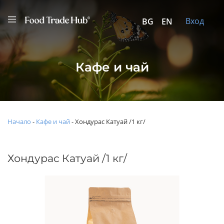
Вход
BG
EN
Кафе и чай
Начало
-
Кафе и чай
-
Хондурас Катуай /1 кг/
Хондурас Катуай /1 кг/