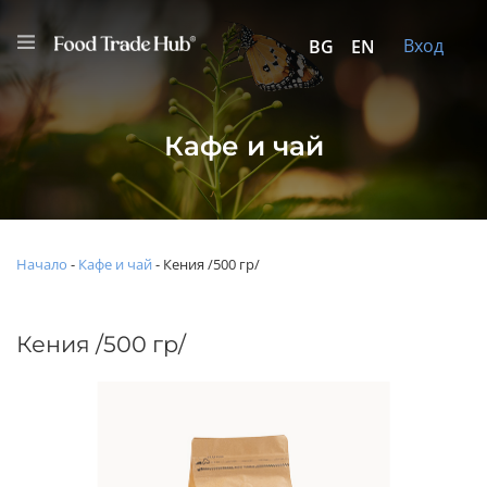
Вход
BG
EN
Кафе и чай
Начало
-
Кафе и чай
-
Кения /500 гр/
Кения /500 гр/