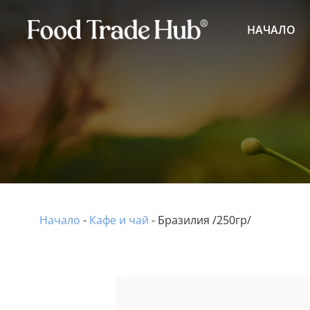
НАЧАЛО
Начало
-
Кафе и чай
-
Бразилия /250гр/