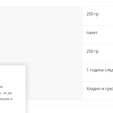
250 гр
пакет
250 гр
1 година сле
ме
Хладно и сух
, за да
вишим и