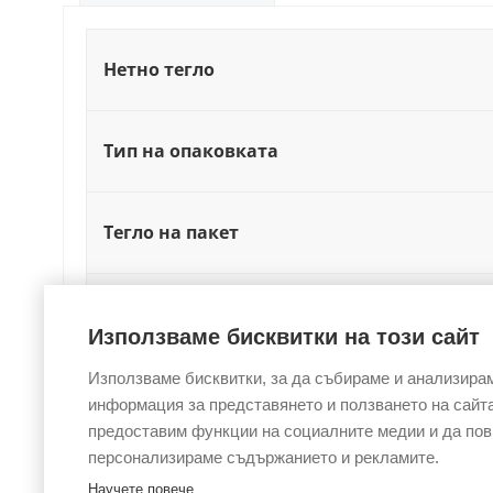
Нетно тегло
Тип на опаковката
Тегло на пакет
Годност
Използваме бисквитки на този сайт
Използваме бисквитки, за да събираме и анализира
Температура за съхраниение (°C)
информация за представянето и ползването на сайта
предоставим функции на социалните медии и да по
персонализираме съдържанието и рекламите.
Научете повече