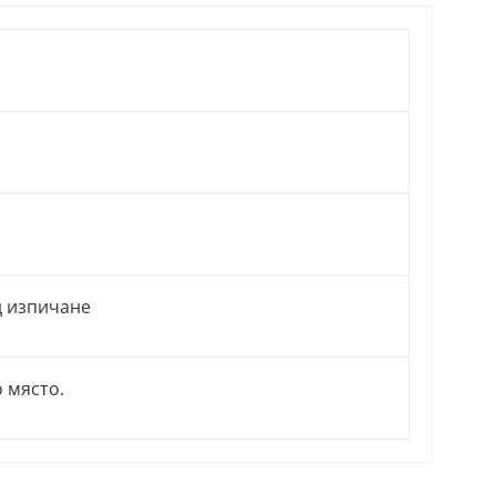
д изпичане
о място.