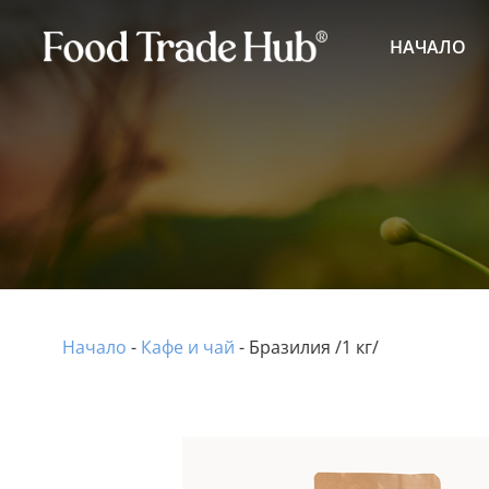
НАЧАЛО
Начало
-
Кафе и чай
-
Бразилия /1 кг/