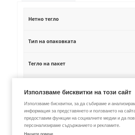
Нетно тегло
Тип на опаковката
Тегло на пакет
Годност
Използваме бисквитки на този сайт
Използваме бисквитки, за да събираме и анализира
Температура за съхраниение (°C)
информация за представянето и ползването на сайта
предоставим функции на социалните медии и да по
персонализираме съдържанието и рекламите.
Научете повече