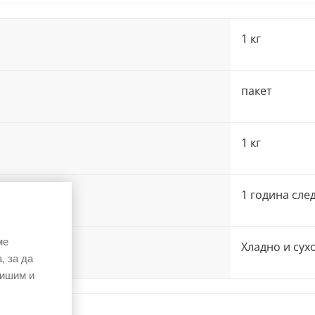
1 кг
пакет
1 кг
1 година сле
ме
Хладно и сух
, за да
вишим и