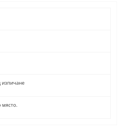
д изпичане
о място.