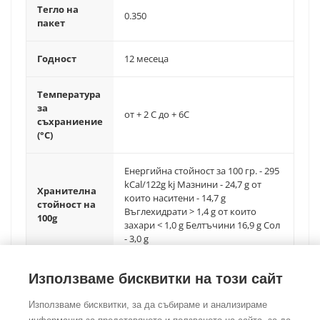
Тегло на
0.350
пакет
Годност
12 месеца
Температура
за
от + 2 C до + 6C
съхраниение
(°C)
Енергийна стойност за 100 гр. - 295
kCal/122g kj Мазнини - 24,7 g от
Хранителна
които наситени - 14,7 g
стойност на
Въглехидрати > 1,4 g от които
100g
захари < 1,0 g Белтъчини 16,9 g Сол
- 3,0 g
Използваме бисквитки на този сайт
Използваме бисквитки, за да събираме и анализираме