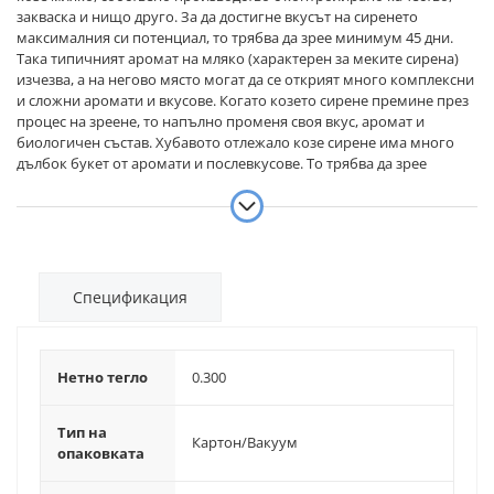
закваска и нищо друго. За да достигне вкусът на сиренето
максималния си потенциал, то трябва да зрее минимум 45 дни.
Така типичният аромат на мляко (характерен за меките сирена)
изчезва, а на негово място могат да се открият много комплексни
и сложни аромати и вкусове. Когато козето сирене премине през
процес на зреене, то напълно променя своя вкус, аромат и
биологичен състав. Хубавото отлежало козе сирене има много
дълбок букет от аромати и послевкусове. То трябва да зрее
минимум 45 дни. Колко точно дни не можем да кажем, защото не
следваме готова рецепта на сляпо. Нашите технолози опитват
сиренето постоянно. Когато то развие максималния си вкус и
аромат, се пакетира. Така сме сигурни, че на вашата трапеза
получавате възможно най-доброто и качествено сирене и нищо
друго.
Спецификация
Нетно тегло
0.300
Тип на
Картон/Вакуум
опаковката