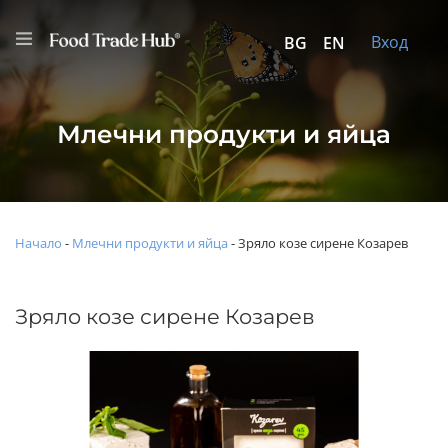
Вход
BG
EN
Млечни продукти и яйца
Начало
-
Млечни продукти и яйца
-
Зряло козе сирене Козарев
Зряло козе сирене Козарев