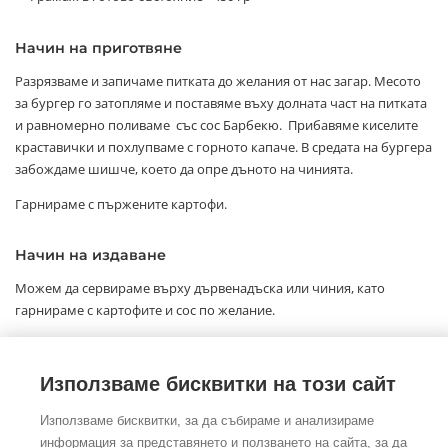
Начин на приготвяне
Разрязваме и запичаме питката до желания от нас загар. Месото
за бургер го затопляме и поставяме въху долната част на питката
и равномерно поливаме със сос Барбекю. Прибавяме киселите
краставички и похлупваме с горното капаче. В средата на бургера
забождаме шишче, което да опре дъното на чинията.
Гарнираме с пържените картофи.
Начин на издаване
Можем да сервираме върху дървенадъска или чиния, като
гарнираме с картофите и сос по желание.
Време за издаване: 10 мин
Използваме бисквитки на този сайт
Използваме бисквитки, за да събираме и анализираме
информация за представянето и ползването на сайта, за да