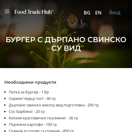
Вход
BG
EN
БУРГЕР С ДЪРПАНО СВИНСКО
СУ ВИД
Необходими продукти
Питка за бургер - 1 бр
Сирене Чедър тост - 40 гр
Дърпано свинско месосу вид подготовка - 200 гр
Сос Барбекю - 20 гр
Кисели краставички /жулиени/ - 30 гр
Пържени картофи - 100 гр
Грамаж в готово състояние - 450 гр