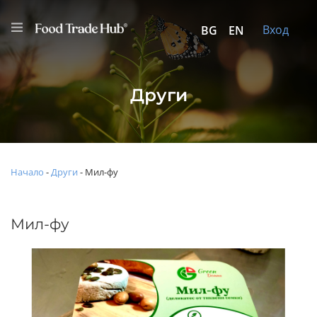
Вход
BG
EN
Други
Начало
-
Други
-
Мил-фу
Мил-фу