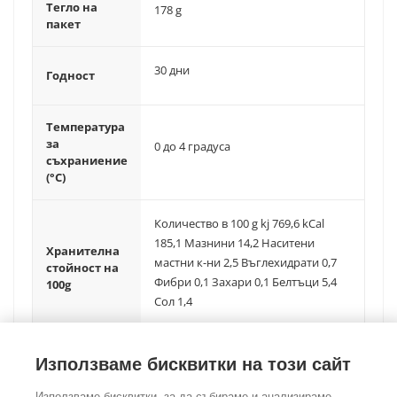
Тегло на
178 g
пакет
30 дни
Годност
Температура
за
0 до 4 градуса
съхраниение
(°C)
Количество в 100 g kj 769,6 kCal
185,1 Мазнини 14,2 Наситени
Хранителна
мастни к-ни 2,5 Въглехидрати 0,7
стойност на
Фибри 0,1 Захари 0,1 Белтъци 5,4
100g
Сол 1,4
Използваме бисквитки на този сайт
Използваме бисквитки, за да събираме и анализираме