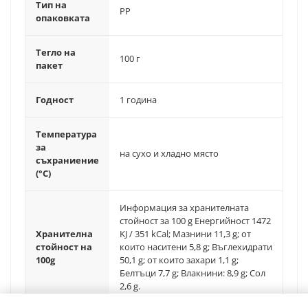
Тип на
PP
опаковката
Тегло на
100 г
пакет
Годност
1 година
Температура
за
на сухо и хладно място
съхраниение
(°C)
Информация за хранителната
стойност за 100 g Енергийност 1472
Хранителна
KJ / 351 kCal; Мазнини 11,3 g; от
стойност на
които наситени 5,8 g; Въглехидрати
100g
50,1 g; от които захари 1,1 g;
Белтъци 7,7 g; Влакнини: 8,9 g; Сол
2,6 g.