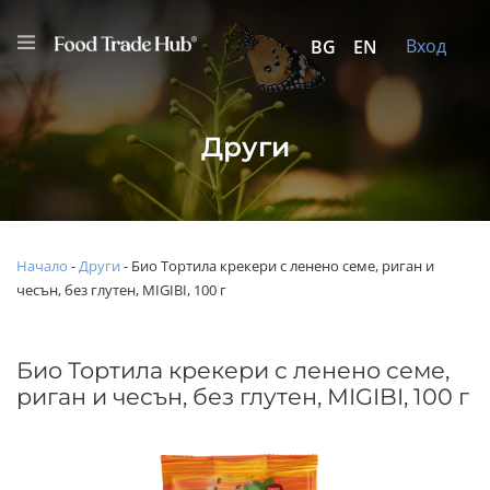
Вход
BG
EN
Други
Начало
-
Други
-
Био Тортила крекери с ленено семе, риган и
чесън, без глутен, MIGIBI, 100 г
Био Тортила крекери с ленено семе,
риган и чесън, без глутен, MIGIBI, 100 г