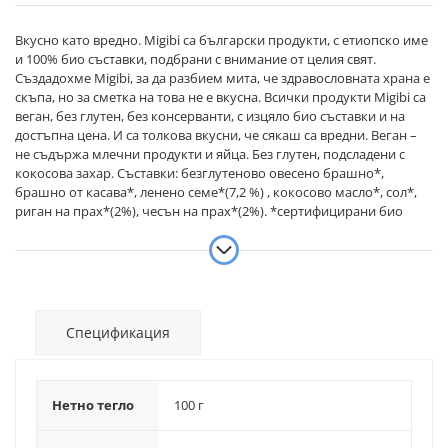
Вкусно като вредно. Migibi са български продукти, с етиопско име
и 100% био съставки, подбрани с внимание от целия свят.
Създадохме Migibi, за да разбием мита, че здравословната храна е
скъпа, но за сметка на това не е вкусна. Всички продукти Migibi са
веган, без глутен, без консерванти, с изцяло био съставки и на
достъпна цена. И са толкова вкусни, че сякаш са вредни. Веган –
не съдържа млечни продукти и яйца. Без глутен, подсладени с
кокосова захар. Съставки: безглутеново овесено брашно*,
брашно от касава*, ленено семе*(7,2 %) , кокосово масло*, сол*,
риган на прах*(2%), чесън на прах*(2%). *сертифицирани био
съставки Възможно е да съдържа следи от черупки и ядки
Спецификация
Нетно тегло
100 г