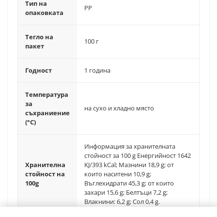
Тип на
PP
опаковката
Тегло на
100 г
пакет
Годност
1 година
Температура
за
на сухо и хладно място
съхраниение
(°C)
Информация за хранителната
стойност за 100 g Енергийност 1642
Хранителна
KJ/393 kCal; Мазнини 18,9 g; от
стойност на
които наситени 10,9 g;
100g
Въглехидрати 45,3 g; от които
захари 15,6 g; Белтъци 7,2 g;
Влакнини: 6,2 g; Сол 0,4 g.