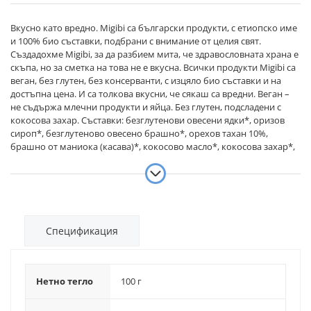
Вкусно като вредно. Migibi са български продукти, с етиопско име
и 100% био съставки, подбрани с внимание от целия свят.
Създадохме Migibi, за да разбием мита, че здравословната храна е
скъпа, но за сметка на това не е вкусна. Всички продукти Migibi са
веган, без глутен, без консерванти, с изцяло био съставки и на
достъпна цена. И са толкова вкусни, че сякаш са вредни. Веган –
не съдържа млечни продукти и яйца. Без глутен, подсладени с
кокосова захар. Съставки: безглутенови овесени ядки*, оризов
сироп*, безглутеново овесено брашно*, орехов тахан 10%,
брашно от маниока (касава)*, кокосово масло*, кокосова захар*,
червени боровинки* 5% (сушени червени боровинки* 60%;
концентрат от ябълков сок* 39%, слънчогледово масло*),
парченца черен шоколад* 5% (какаова маса*, кокосова захар*
33%, какаово масло*), бакпулвер* (царевично нишесте*;
регулатор на киселинността: калиев тартарат; набухвател: натриев
бикарбонат), канела*.*сертифицирани био съставки. Възможно е
Спецификация
да съдържа следи от черупки, фъстъци и други ядки.
Нетно тегло
100 г