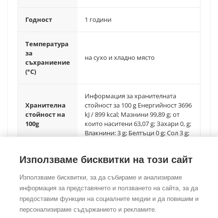
Годност
1 години
Температура
за
на сухо и хладно място
съхраниение
(°C)
Информация за хранителната
Хранителна
стойност за 100 g Енергийност 3696
стойност на
kJ / 899 kcal; Мазнини 99,89 g; от
100g
които наситени 63,07 g; Захари 0, g;
Влакнини: 3 g; Белтъци 0 g; Сол 3 g;
Използваме бисквитки на този сайт
Използваме бисквитки, за да събираме и анализираме
информация за представянето и ползването на сайта, за да
предоставим функции на социалните медии и да повишим и
©Copyright
2026
Foodtradehub.com
Всички права запазени
персонализираме съдържанието и рекламите.