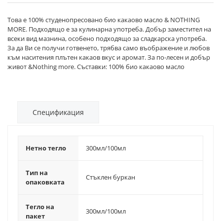
Това е 100% студенопресовано био какаово масло & NOTHING
MORE. Подходящо е за кулинарна употреба. Добър заместител на
всеки вид мазнина, особено подходящо за сладкарска употреба.
За да Ви се получи готвенето, трябва само въображение и любов
към наситения плътен какаов вкус и аромат. За по-лесен и добър
живот &Nothing more. Съставки: 100% био какаово масло
Спецификация
Нетно тегло
300мл/100мл
Тип на
Стъклен буркан
опаковката
Тегло на
300мл/100мл
пакет