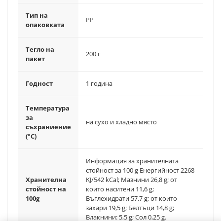
Тип на
PP
опаковката
Тегло на
200 г
пакет
Годност
1 година
Температура
за
на сухо и хладно място
съхраниение
(°C)
Информация за хранителната
стойност за 100 g Енергийност 2268
Хранителна
KJ/542 kCal; Мазнини 26,8 g; от
стойност на
които наситени 11,6 g;
100g
Въглехидрати 57,7 g; от които
захари 19,5 g; Белтъци 14,8 g;
Влакнини: 5,5 g; Сол 0,25 g.