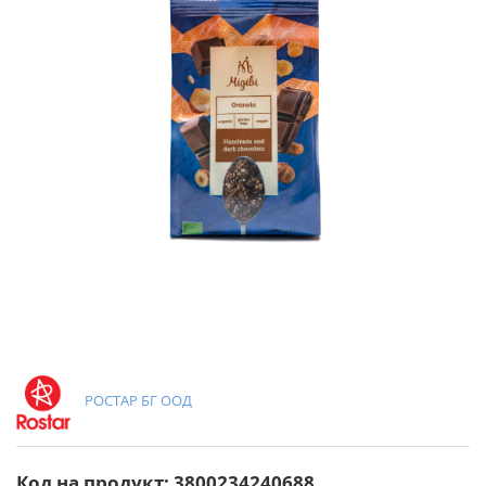
РОСТАР БГ ООД
Код на продукт: 3800234240688