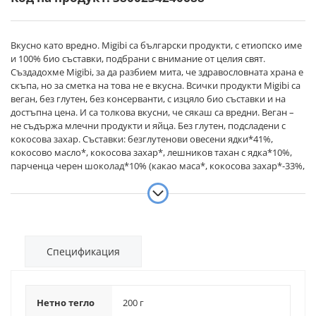
Вкусно като вредно. Migibi са български продукти, с етиопско име
и 100% био съставки, подбрани с внимание от целия свят.
Създадохме Migibi, за да разбием мита, че здравословната храна е
скъпа, но за сметка на това не е вкусна. Всички продукти Migibi са
веган, без глутен, без консерванти, с изцяло био съставки и на
достъпна цена. И са толкова вкусни, че сякаш са вредни. Веган –
не съдържа млечни продукти и яйца. Без глутен, подсладени с
кокосова захар. Съставки: безглутенови овесени ядки*41%,
кокосово масло*, кокосова захар*, лешников тахан с ядка*10%,
парченца черен шоколад*10% (какао маса*, кокосова захар*-33%,
какаово масло*), оризов сироп*, какао на прах*, сол Възможно е
да съдържа следи от черупки и ядки
Спецификация
Нетно тегло
200 г