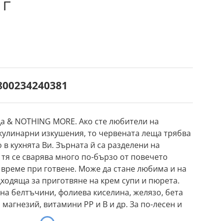
 г
800234240381
ща & NOTHING MORE. Ако сте любители на
кулинарни изкушения, то червената леща трябва
 в кухнята Ви. Зърната й са разделени на
 тя се сварява много по-бързо от повечето
 време при готвене. Може да стане любима и на
дходяща за приготвяне на крем супи и пюрета.
а белтъчини, фолиева киселина, желязо, бета
 магнезий, витамини РР и В и др. За по-лесен и
ore. Съставки: 100% био червена леща