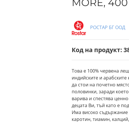
MORE, 400
РОСТАР БГ ООД
Код на продукт: 3
Това е 100% червена ле
индийските и арабските 
да стои на почетно място
половинки, заради което
варива и спестява ценно
децата Ви, тъй като е по
Има високо съдържание н
каротин, тиамин, калций,
добър живот &Nothing m