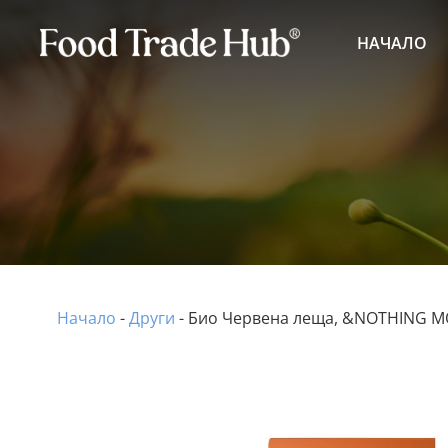
НАЧАЛО
Начало
-
Други
-
Био Червена леща, &NOTHING MO