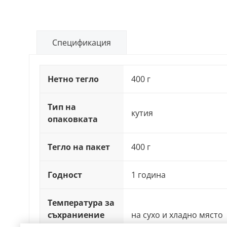
Спецификация
Нетно тегло
400 г
Тип на
кутия
опаковката
Тегло на пакет
400 г
Годност
1 година
Температура за
съхраниение
на сухо и хладно място