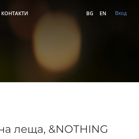
Вход
КОНТАКТИ
BG
EN
на леща, &NOTHING