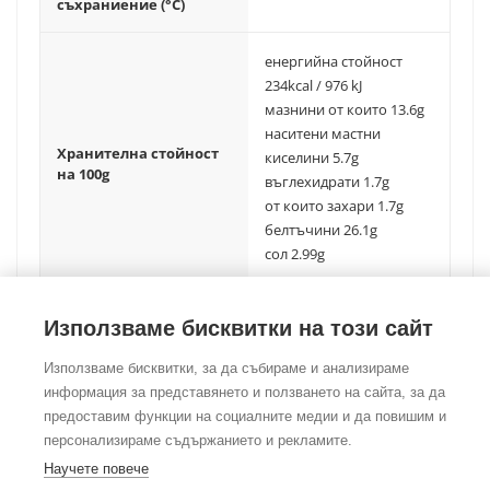
съхраниение (°C)
енергийна стойност
234kcal / 976 kJ
мазнини от които 13.6g
наситени мастни
Хранителна стойност
киселини 5.7g
на 100g
въглехидрати 1.7g
от които захари 1.7g
белтъчини 26.1g
сол 2.99g
Използваме бисквитки на този сайт
Използваме бисквитки, за да събираме и анализираме
информация за представянето и ползването на сайта, за да
предоставим функции на социалните медии и да повишим и
©Copyright
2026
Foodtradehub.com
Всички права запазени
персонализираме съдържанието и рекламите.
Научете повече
ЗА НАС
|
ОБЩИ УСЛОВИЯ
|