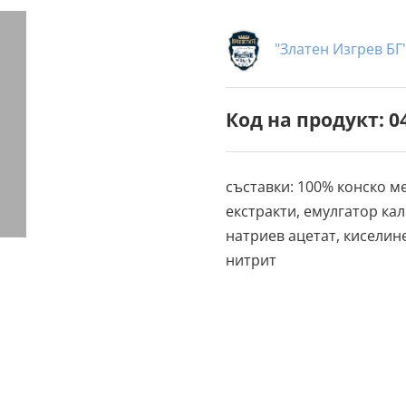
"Златен Изгрев БГ
Код на продукт: 0
съставки: 100% конско м
екстракти, емулгатор ка
натриев ацетат, киселин
нитрит