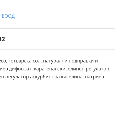
" ЕООД
42
есо, готварска сол, натурални подправки и
лиев дифосфат, карагенан, киселинен регулатор
ен регулатор аскурбинова киселина, натриев