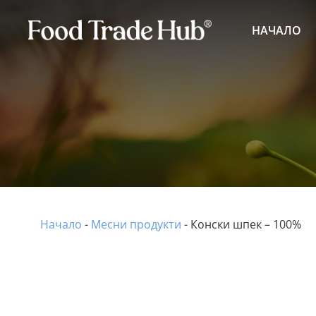
НАЧАЛО
Начало
-
Месни продукти
-
Конски шпек – 100%