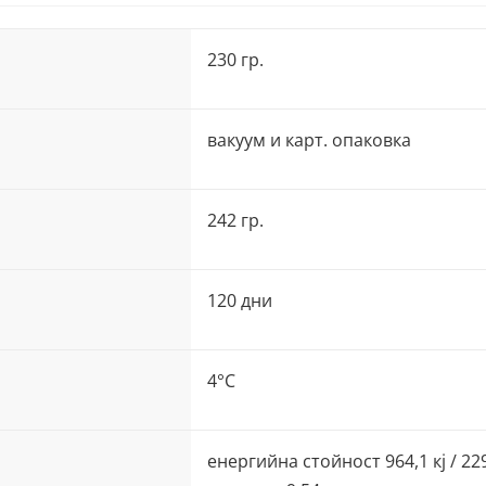
230 гр.
вакуум и карт. опаковка
242 гр.
120 дни
4°C
енергийна стойност 964,1 кj / 229