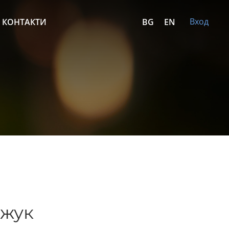
Вход
КОНТАКТИ
BG
EN
джук