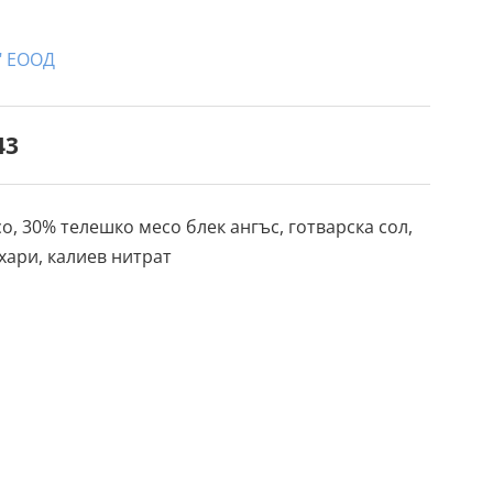
" ЕООД
43
о, 30% телешко месо блек ангъс, готварска сол,
хари, калиев нитрат