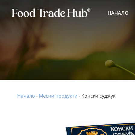
НАЧАЛО
Начало
-
Месни продукти
-
Конски суджук