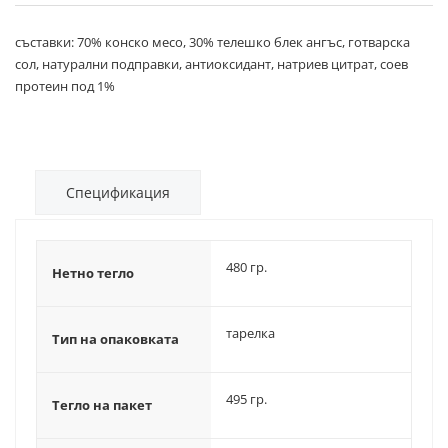
съставки: 70% конско месо, 30% телешко блек ангъс, готварска
сол, натурални подправки, антиоксидант, натриев цитрат, соев
протеин под 1%
Спецификация
480 гр.
Нетно тегло
тарелка
Тип на опаковката
495 гр.
Тегло на пакет