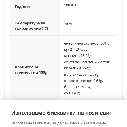
180 дни
Годност
Температура за
-18°C
съхраниение (°C)
енергийна стойност 881,6
кj / 211,9 kcal,
мазнини 15,23g,
от които наситени мастни
Хранителна
киселини 5,94g,
стойност на 100g
въглехидрати 2,98g,
от които захари 0,61g,
белтъци 15,73g,
сол 0,93g
Използваме бисквитки на този сайт
Използваме бисквитки, за да събираме и анализираме