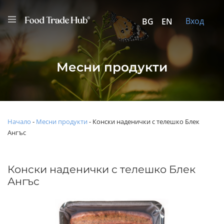
Вход
BG
EN
Месни продукти
Начало
-
Месни продукти
-
Конски наденички с телешко Блек
Ангъс
Конски наденички с телешко Блек
Ангъс